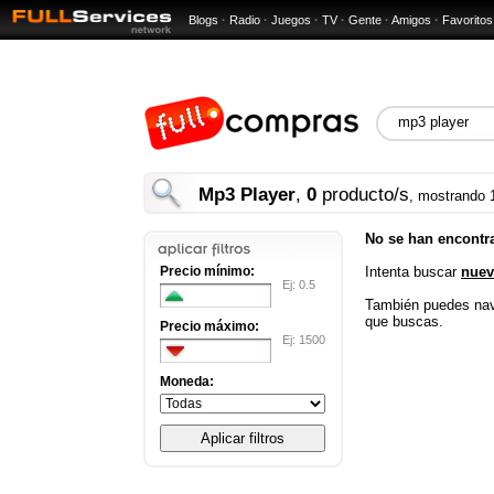
Blogs
·
Radio
·
Juegos
·
TV
·
Gente
·
Amigos
·
Favoritos
Mp3 Player
,
0
producto/s
, mostrando 
No se han encontr
Precio mínimo:
Intenta buscar
nuev
Ej: 0.5
También puedes nav
que buscas.
Precio máximo:
Ej: 1500
Moneda: