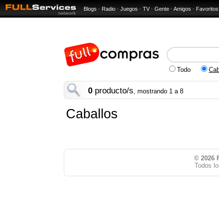
Blogs
·
Radio
·
Juegos
·
TV
·
Gente
·
Amigos
·
Favoritos
Todo
Cab
0
producto/s
, mostrando 1 a 8
Caballos
© 2026
Todos lo