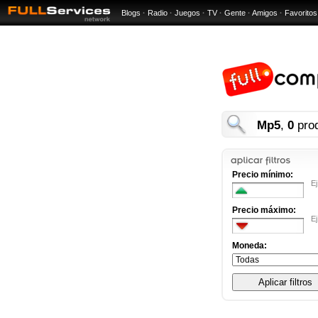
Blogs
·
Radio
·
Juegos
·
TV
·
Gente
·
Amigos
·
Favoritos
Mp5
,
0
prod
Precio mínimo:
Ej
Precio máximo:
Ej
Moneda: