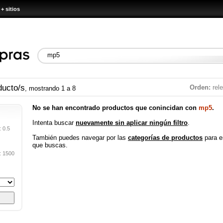
+ sitios
ucto/s
Orden:
rel
, mostrando 1 a 8
No se han encontrado productos que conincidan con
mp5
.
Intenta buscar
nuevamente sin aplicar ningún filtro
.
: 0.5
También puedes navegar por las
categorías de productos
para e
que buscas.
: 1500