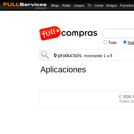
Blogs
·
Radio
·
Juegos
·
TV
·
Gente
·
Amigos
·
Favoritos
Todo
Apl
0
producto/s
, mostrando 1 a 8
Aplicaciones
© 2026
Todos lo