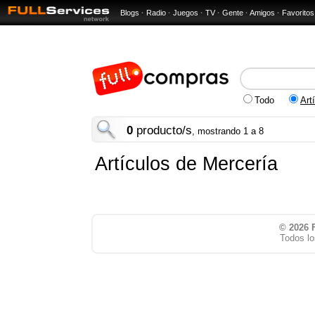
Blogs
·
Radio
·
Juegos
·
TV
·
Gente
·
Amigos
·
Favoritos
Todo
Art
0
producto/s
, mostrando 1 a 8
Artículos de Mercería
© 2026
Todos lo