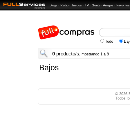
Blogs
·
Radio
·
Juegos
·
TV
·
Gente
·
Amigos
·
Favoritos
Todo
Baj
0
producto/s
, mostrando 1 a 8
Bajos
© 2026
Todos lo