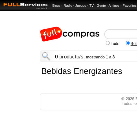
Blogs
·
Radio
·
Juegos
·
TV
·
Gente
·
Amigos
·
Favoritos
Todo
Beb
0
producto/s
, mostrando 1 a 8
Bebidas Energizantes
© 2026
Todos lo