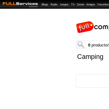
Blogs
·
Radio
·
Juegos
·
TV
·
Gente
·
Amigos
·
Favoritos
0
producto/
Camping