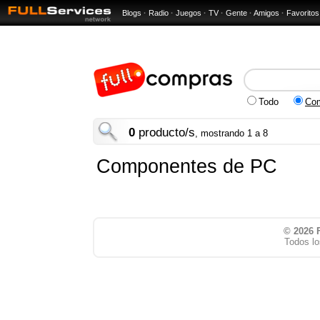
Blogs
·
Radio
·
Juegos
·
TV
·
Gente
·
Amigos
·
Favoritos
Todo
Co
0
producto/s
, mostrando 1 a 8
Componentes de PC
© 2026
Todos lo