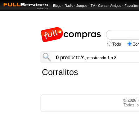
Blogs
·
Radio
·
Juegos
·
TV
·
Gente
·
Amigos
·
Favoritos
Todo
Cor
0
producto/s
, mostrando 1 a 8
Corralitos
© 2026
Todos lo