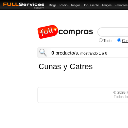
Blogs
·
Radio
·
Juegos
·
TV
·
Gente
·
Amigos
·
Favoritos
Todo
Cun
0
producto/s
, mostrando 1 a 8
Cunas y Catres
© 2026
Todos lo