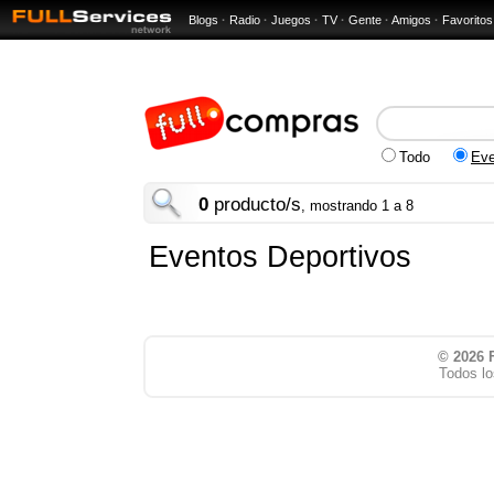
Blogs
·
Radio
·
Juegos
·
TV
·
Gente
·
Amigos
·
Favoritos
Todo
Eve
0
producto/s
, mostrando 1 a 8
Eventos Deportivos
© 2026
Todos lo