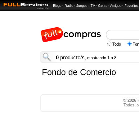
Blogs
·
Radio
·
Juegos
·
TV
·
Gente
·
Amigos
·
Favoritos
Todo
Fon
0
producto/s
, mostrando 1 a 8
Fondo de Comercio
© 2026
Todos lo