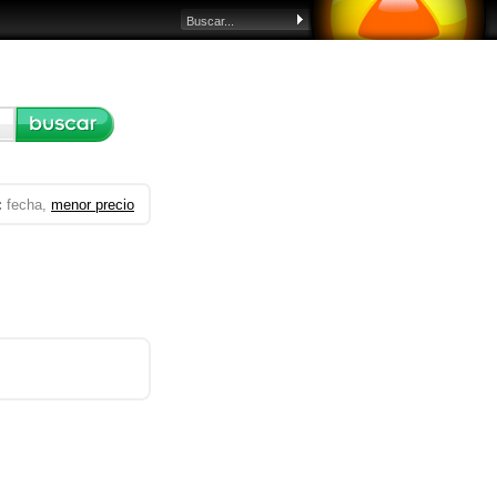
:
fecha,
menor precio