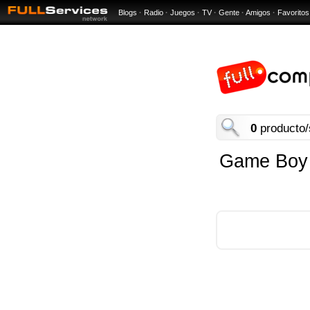
Blogs
·
Radio
·
Juegos
·
TV
·
Gente
·
Amigos
·
Favoritos
0
producto/
Game Boy