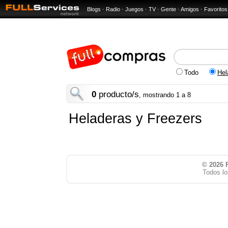
Blogs
·
Radio
·
Juegos
·
TV
·
Gente
·
Amigos
·
Favoritos
Todo
Hel
0
producto/s
, mostrando 1 a 8
Heladeras y Freezers
© 2026
Todos lo