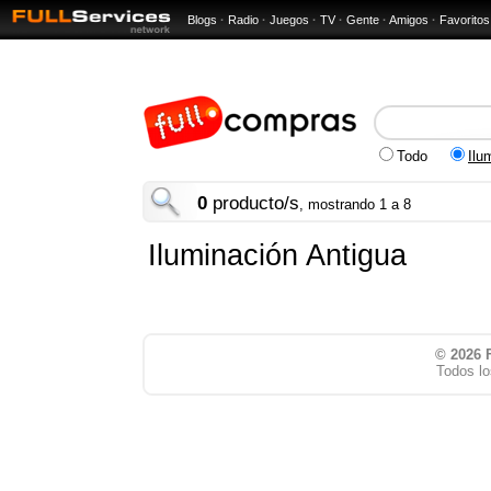
Blogs
·
Radio
·
Juegos
·
TV
·
Gente
·
Amigos
·
Favoritos
Todo
Ilu
0
producto/s
, mostrando 1 a 8
Iluminación Antigua
© 2026
Todos lo