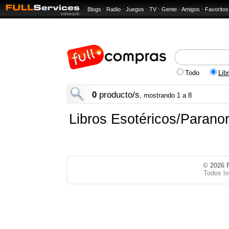
Blogs
·
Radio
·
Juegos
·
TV
·
Gente
·
Amigos
·
Favoritos
Todo
Lib
0
producto/s
, mostrando 1 a 8
Libros Esotéricos/Parano
© 2026
Todos lo