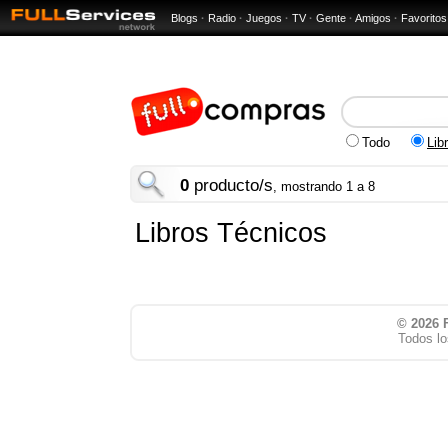
Blogs
·
Radio
·
Juegos
·
TV
·
Gente
·
Amigos
·
Favoritos
Todo
Lib
0
producto/s
, mostrando 1 a 8
Libros Técnicos
© 2026
Todos lo