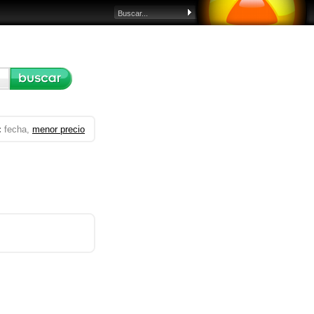
:
fecha,
menor precio