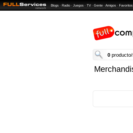
Blogs
·
Radio
·
Juegos
·
TV
·
Gente
·
Amigos
·
Favoritos
0
producto/
Merchandi