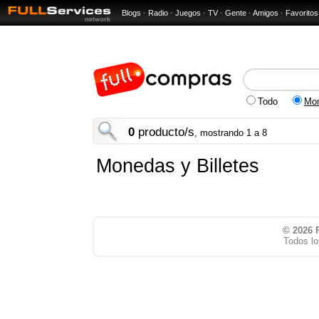
Blogs
·
Radio
·
Juegos
·
TV
·
Gente
·
Amigos
·
Favoritos
Todo
Mon
0
producto/s
, mostrando 1 a 8
Monedas y Billetes
© 2026
Todos lo