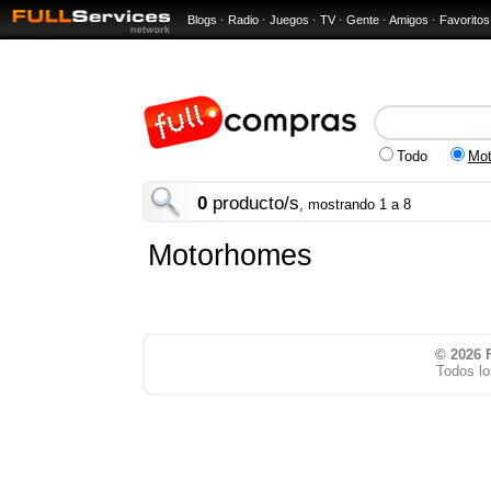
Blogs
·
Radio
·
Juegos
·
TV
·
Gente
·
Amigos
·
Favoritos
Todo
Mo
0
producto/s
, mostrando 1 a 8
Motorhomes
© 2026
Todos lo