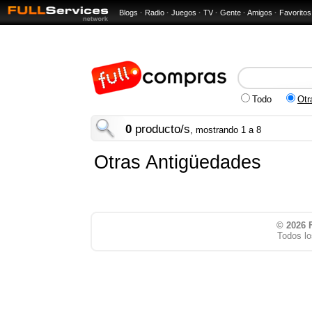
Blogs
·
Radio
·
Juegos
·
TV
·
Gente
·
Amigos
·
Favoritos
Todo
Otr
0
producto/s
, mostrando 1 a 8
Otras Antigüedades
© 2026
Todos lo