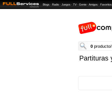
Blogs
·
Radio
·
Juegos
·
TV
·
Gente
·
Amigos
·
Favoritos
0
producto/
Partituras 