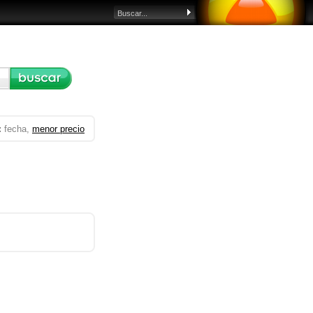
:
fecha,
menor precio