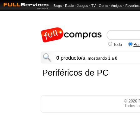
Blogs
·
Radio
·
Juegos
·
TV
·
Gente
·
Amigos
·
Favoritos
Todo
Per
0
producto/s
, mostrando 1 a 8
Periféricos de PC
© 2026
Todos lo