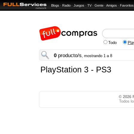
Blogs
·
Radio
·
Juegos
·
TV
·
Gente
·
Amigos
·
Favoritos
Todo
Pla
0
producto/s
, mostrando 1 a 8
PlayStation 3 - PS3
© 2026
Todos lo