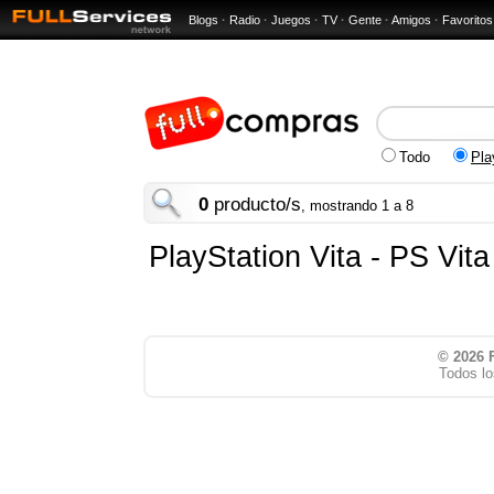
Blogs
·
Radio
·
Juegos
·
TV
·
Gente
·
Amigos
·
Favoritos
Todo
Pla
0
producto/s
, mostrando 1 a 8
PlayStation Vita - PS Vita
© 2026
Todos lo