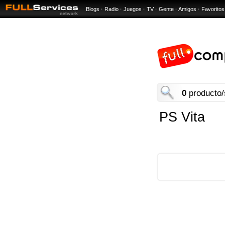
Blogs
·
Radio
·
Juegos
·
TV
·
Gente
·
Amigos
·
Favoritos
0
producto/
PS Vita