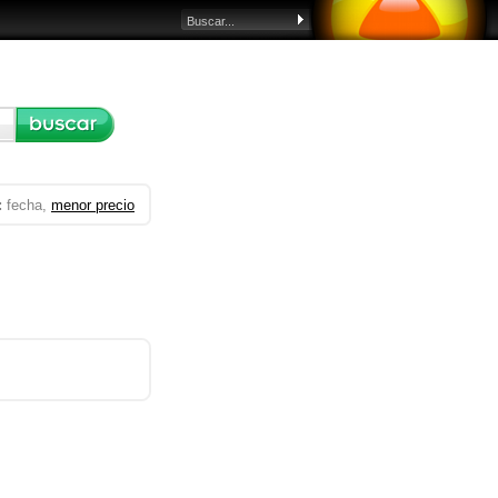
:
fecha,
menor precio