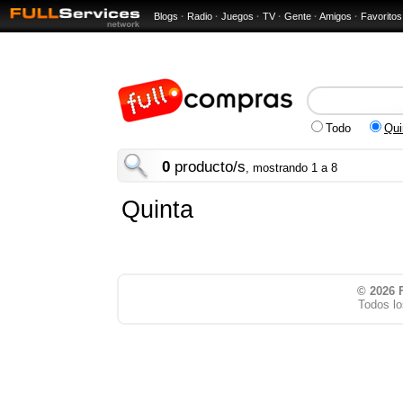
Blogs
·
Radio
·
Juegos
·
TV
·
Gente
·
Amigos
·
Favoritos
Todo
Qui
0
producto/s
, mostrando 1 a 8
Quinta
© 2026
Todos lo