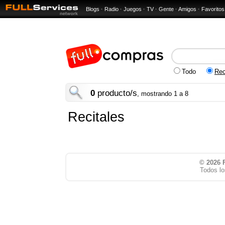
Blogs
·
Radio
·
Juegos
·
TV
·
Gente
·
Amigos
·
Favoritos
Todo
Rec
0
producto/s
, mostrando 1 a 8
Recitales
© 2026
Todos lo