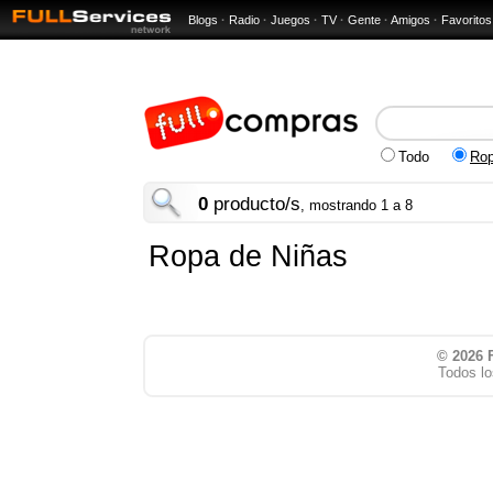
Blogs
·
Radio
·
Juegos
·
TV
·
Gente
·
Amigos
·
Favoritos
Todo
Rop
0
producto/s
, mostrando 1 a 8
Ropa de Niñas
© 2026
Todos lo