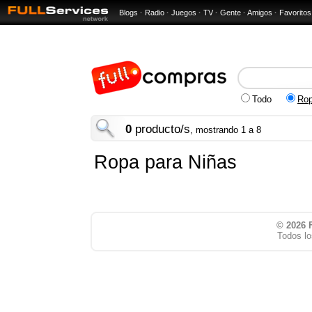
Blogs
·
Radio
·
Juegos
·
TV
·
Gente
·
Amigos
·
Favoritos
Todo
Rop
0
producto/s
, mostrando 1 a 8
Ropa para Niñas
© 2026
Todos lo