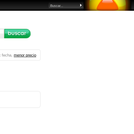
:
fecha,
menor precio