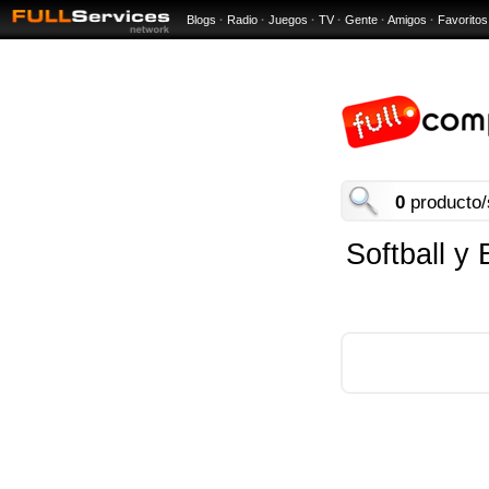
Blogs
·
Radio
·
Juegos
·
TV
·
Gente
·
Amigos
·
Favoritos
0
producto/
Softball y 