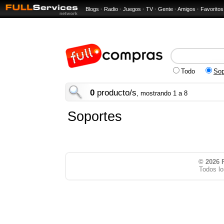
Blogs
·
Radio
·
Juegos
·
TV
·
Gente
·
Amigos
·
Favoritos
Todo
Sop
0
producto/s
, mostrando 1 a 8
Soportes
© 2026
Todos lo