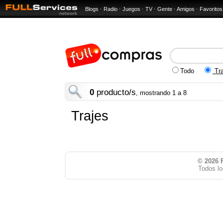
Blogs
·
Radio
·
Juegos
·
TV
·
Gente
·
Amigos
·
Favoritos
Todo
Tra
0
producto/s
, mostrando 1 a 8
Trajes
© 2026
Todos lo