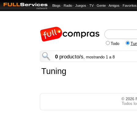
Blogs
·
Radio
·
Juegos
·
TV
·
Gente
·
Amigos
·
Favoritos
Todo
Tun
0
producto/s
, mostrando 1 a 8
Tuning
© 2026
Todos lo