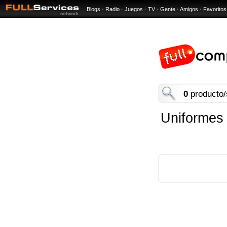
Blogs
·
Radio
·
Juegos
·
TV
·
Gente
·
Amigos
·
Favoritos
0
producto/
Uniformes