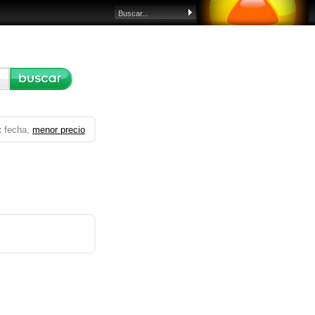
:
fecha,
menor precio