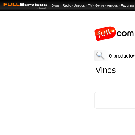
Blogs
·
Radio
·
Juegos
·
TV
·
Gente
·
Amigos
·
Favoritos
0
producto/
Vinos